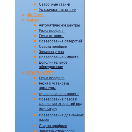
Сварочные станки
Углозачистные станки
Jin Chen
Kaban
Автоматические центры
Резка профиля
Резка штапика
Фрезерование отверстий
Сварка профиля
Зачистка углов
Фрезерование импоста
Дополнительное
оборудование
KOMBIMATEC
Резка профиля
Резка и установка
арматуры
Фрезерование импоста
Фрезерование пазов и
сверление отверстий под
фурнитуру
Фрезерование дренажных
пазов
Сварка профиля
Зачистка углов после