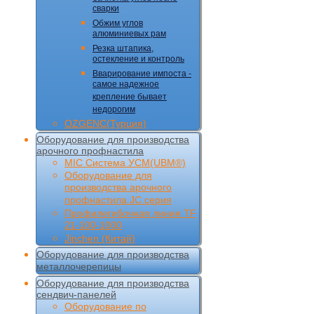
сварки
Обжим углов
алюминиевых рам
Резка штапика,
остекление и контроль
Вварирование импоста -
самое надежное
крепление бывает
недорогим
OZGENC(Турция)
Оборудование для производства
арочного профнастила
MIC Cистема УCM(UBM®)
Оборудование для
производства арочного
профнастила JC серия
Профилегибочная линия TF
21-100-1000
Jinchen (Китай)
Оборудование для производства
металлочерепицы
Оборудование для производства
сендвич-панелей
Оборудование по