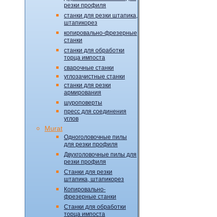
резки профиля
станки для резки штапика,
штапикорез
копировально-фрезерные
станки
станки для обработки
торца импоста
сварочные станки
углозачистные станки
станки для резки
армирования
шуроповерты
пресс для соединения
углов
Murat
Одноголовочные пилы
для резки профиля
Двухголовочные пилы для
резки профиля
Станки для резки
штапика, штапикорез
Копировально-
фрезерные станки
Станки для обработки
торца импоста