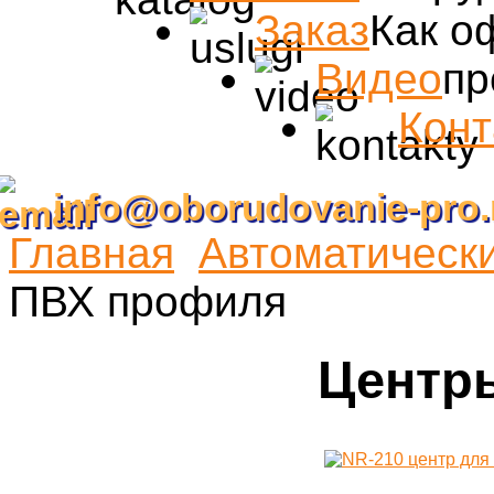
Заказ
Как о
Видео
пр
Конт
info@oborudovanie-pro.
Главная
Автоматическ
ПВХ профиля
Центр