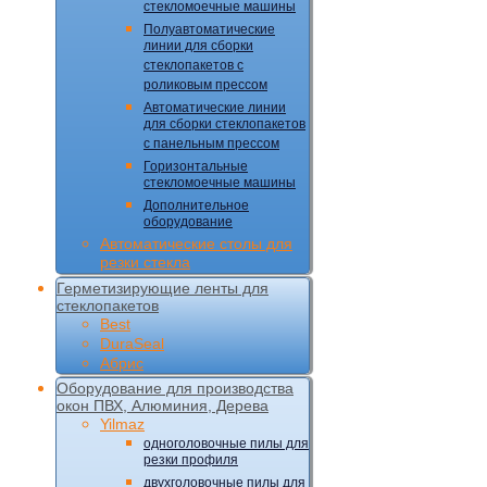
стекломоечные машины
Полуавтоматические
линии для сборки
стеклопакетов с
роликовым прессом
Автоматические линии
для сборки стеклопакетов
с панельным прессом
Горизонтальные
стекломоечные машины
Дополнительное
оборудование
Автоматические столы для
резки стекла
Герметизирующие ленты для
стеклопакетов
Best
DuraSeal
Абрис
Оборудование для производства
окон ПВХ, Алюминия, Дерева
Yilmaz
одноголовочные пилы для
резки профиля
двухголовочные пилы для