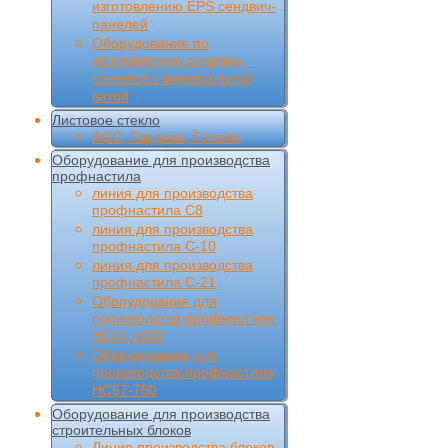
изготовлению EPS сендвич-
панелей
Оборудование по
изготовлению сендвич-
панелей с минеральной
ватой
Листовое стекло
AGC, Гардиан, Гомель
Оборудование для производства
профнастила
линия для производства
профнастила С8
линия для производства
профнастила С-10
линия для производства
профнастила С-21
Оборудование для
производства профнастила
НС44-1000
Оборудование для
производства профнастила
НС57-750
Оборудование для производства
строительных блоков
Линия производства блоков