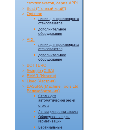
сетклопакетов, серия APPL
Best ("Теплый край")
Optimac
линии для производства
стеклопакетов
дополнительное
оборудование
ADL
линии для производства
стеклопакетов
дополнительное
оборудование
BOTTERO
Swiggle (CША)
EMAR (Италия)
Lisec (Австрия)
BASSRA (Machine Tools Ltd,
Великобритания)
Столы для
автоматической резки
стекла
Линии для резки стекла
Оборудование для
герметизации
Вертикальные