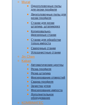
Murat
Одноголовочные пилы
для резки профиля
Двухголовочные пилы для
резки профиля
Станки для резки
штапика, штапикорез
Копировально-
фрезерные станки
Станки для обработки
торца импоста
Сварочные станки
Углозачистные станки
Jin Chen
Kaban
Автоматические центры
Резка профиля
Резка штапика
Фрезерование отверстий
Сварка профиля
Зачистка углов
Фрезерование импоста
Дополнительное
оборудование
KOMBIMATEC