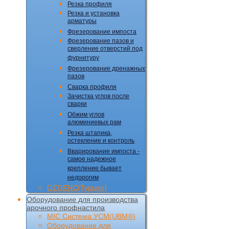
Резка профиля
Резка и установка
арматуры
Фрезерование импоста
Фрезерование пазов и
сверление отверстий под
фурнитуру
Фрезерование дренажных
пазов
Сварка профиля
Зачистка углов после
сварки
Обжим углов
алюминиевых рам
Резка штапика,
остекление и контроль
Вварирование импоста -
самое надежное
крепление бывает
недорогим
OZGENC(Турция)
Оборудование для производства
арочного профнастила
MIC Cистема УCM(UBM®)
Оборудование для