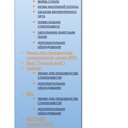
мойка стекла
резка распорной полосы
засыпка молекулярного
сита
герметизация
стеклопакета
заполнение инертным
газом
дополнительное
оборудование
Линия для производства
сетклопакетов, серия APPL
Best ("Теплый край")
Optimac
линии для производства
стеклопакетов
дополнительное
оборудование
ADL
линии для производства
стеклопакетов
дополнительное
оборудование
BOTTERO
Swiggle (CША)