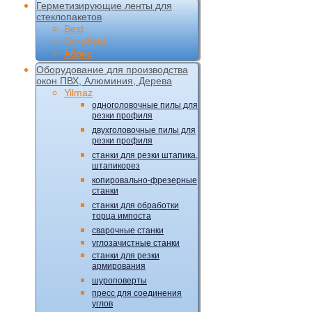
Герметизирующие ленты для
стеклопакетов
Best
DuraSeal
Абрис
Оборудование для производства
окон ПВХ, Алюминия, Дерева
Yilmaz
одноголовочные пилы для
резки профиля
двухголовочные пилы для
резки профиля
станки для резки штапика,
штапикорез
копировально-фрезерные
станки
станки для обработки
торца импоста
сварочные станки
углозачистные станки
станки для резки
армирования
шуроповерты
пресс для соединения
углов