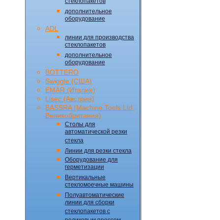
стеклопакетов
дополнительное
оборудование
ADL
линии для производства
стеклопакетов
дополнительное
оборудование
BOTTERO
Swiggle (CША)
EMAR (Италия)
Lisec (Австрия)
BASSRA (Machine Tools Ltd,
Великобритания)
Столы для
автоматической резки
стекла
Линии для резки стекла
Оборудование для
герметизации
Вертикальные
стекломоечные машины
Полуавтоматические
линии для сборки
стеклопакетов с