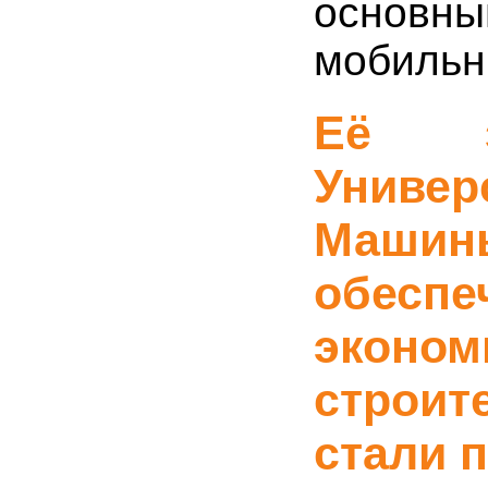
основн
мобильн
Её з
Унив
Машины
обес
экон
строит
стали 