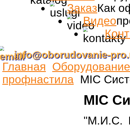
Заказ
Как о
Видео
пр
Конт
info@oborudovanie-pro.
Главная
Оборудование
профнастила
MIC Cис
MIC C
"М.И.С.