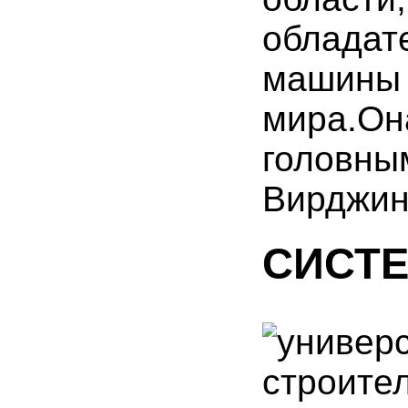
облада
машины 
мира.Он
головн
Вирджин
СИСТЕ