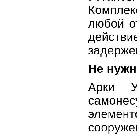
Комплек
любой о
действ
задерже
Не нужн
Арки У
самоне
элемен
сооруже