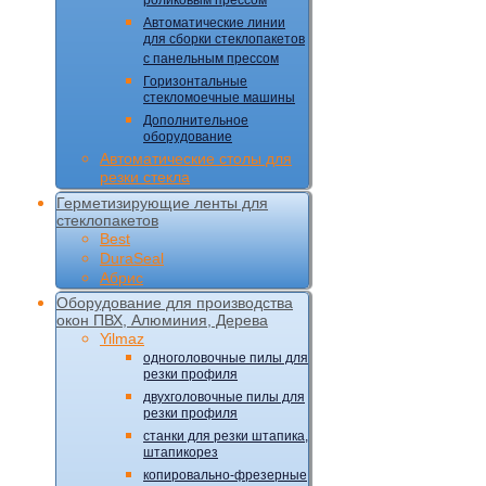
роликовым прессом
Автоматические линии
для сборки стеклопакетов
с панельным прессом
Горизонтальные
стекломоечные машины
Дополнительное
оборудование
Автоматические столы для
резки стекла
Герметизирующие ленты для
стеклопакетов
Best
DuraSeal
Абрис
Оборудование для производства
окон ПВХ, Алюминия, Дерева
Yilmaz
одноголовочные пилы для
резки профиля
двухголовочные пилы для
резки профиля
станки для резки штапика,
штапикорез
копировально-фрезерные