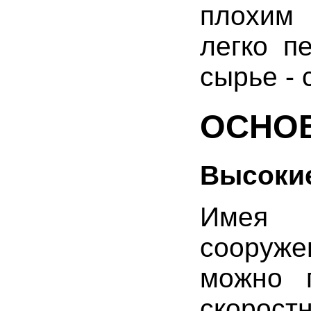
плохим 
легко п
сырье - 
ОСНО
Высокие
Имея 
сооруж
можно п
скорос