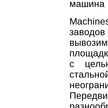
Machin
заводов
вывози
площадк
с цель
стально
неогр
Передви
разно