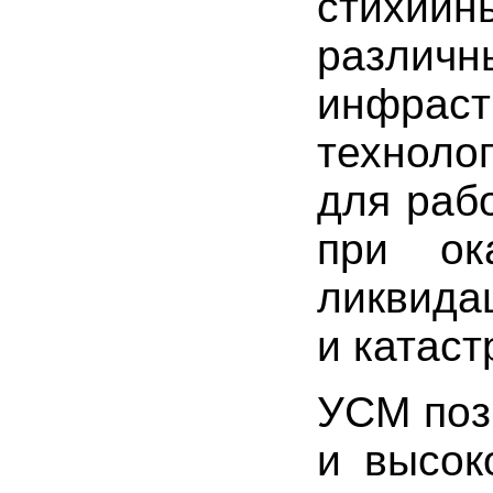
стихий
разли
инфрас
техноло
для раб
при ок
ликвида
и катаст
УСМ поз
и высок