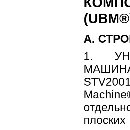
КОМП
(UBM®
А. СТР
1. УН
МАШИНА
STV200
Machine
отдель
плоски