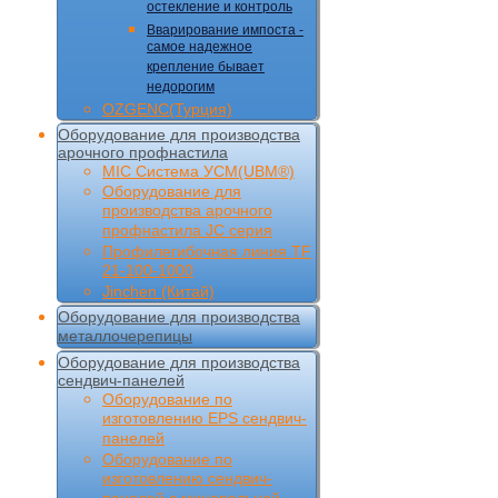
остекление и контроль
Вварирование импоста -
самое надежное
крепление бывает
недорогим
OZGENC(Турция)
Оборудование для производства
арочного профнастила
MIC Cистема УCM(UBM®)
Оборудование для
производства арочного
профнастила JC серия
Профилегибочная линия TF
21-100-1000
Jinchen (Китай)
Оборудование для производства
металлочерепицы
Оборудование для производства
сендвич-панелей
Оборудование по
изготовлению EPS сендвич-
панелей
Оборудование по
изготовлению сендвич-