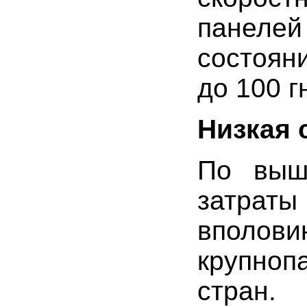
панеле
состояни
до 100 
Низкая 
По выше
затра
вполов
крупноп
стран.