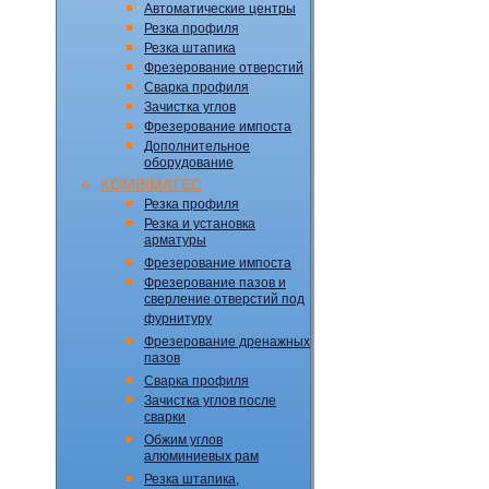
Автоматические центры
Резка профиля
Резка штапика
Фрезерование отверстий
Сварка профиля
Зачистка углов
Фрезерование импоста
Дополнительное
оборудование
KOMBIMATEC
Резка профиля
Резка и установка
арматуры
Фрезерование импоста
Фрезерование пазов и
сверление отверстий под
фурнитуру
Фрезерование дренажных
пазов
Сварка профиля
Зачистка углов после
сварки
Обжим углов
алюминиевых рам
Резка штапика,