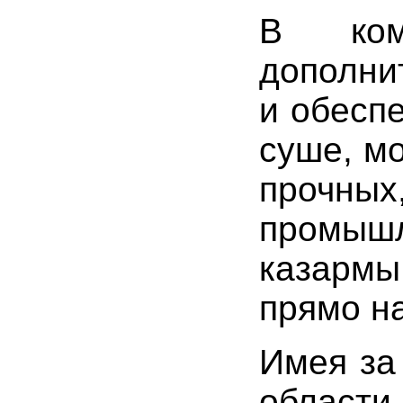
В ком
дополни
и обесп
суше, м
прочных
промыш
казармы
прямо н
Имея за
области