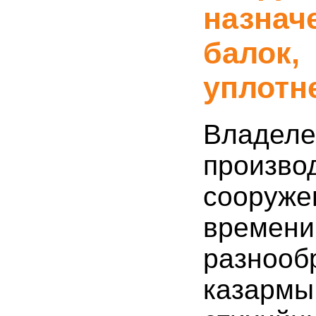
назна
балок
уплотн
Владел
произв
сооруж
времени
разноо
казармы