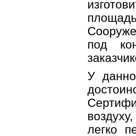
изгото
площад
Сооруже
под кон
заказчик
У данно
достоин
Сертиф
воздуху
легко п