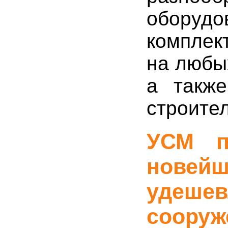
оборуд
комплек
на любы
а также
строител
УСМ п
новейш
удеше
соор