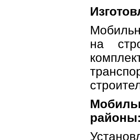
Изготов
Мобильн
на стр
компле
трансп
строите
Мобиль
районы
Устано