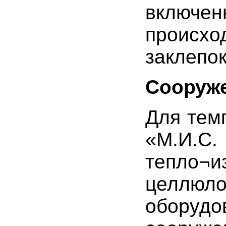
включен
происх
заклепок
Сооруж
Для тем
«М.И.С.
тепло
целлюло
оборудо