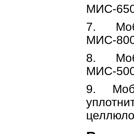
МИС-650
7. Моб
МИС-800
8. Моб
МИС-500
9. Моб
уплотн
целлюл