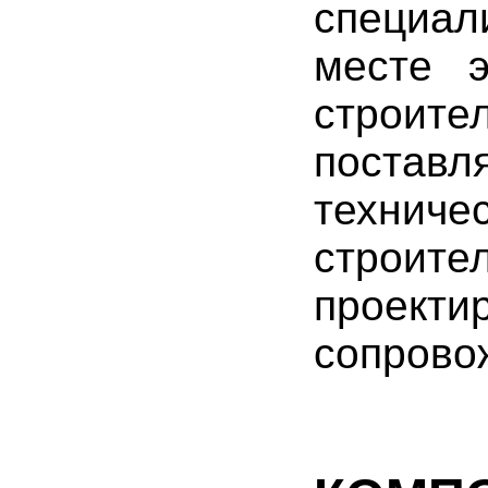
специал
месте 
строит
постав
технич
строител
проек
сопрово