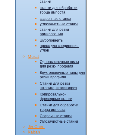
станки
станки для обработки
торца импоста
сварочные станки
углозачистные станки
станки для резки
армирования
шуроповерты
пресс для соединения
углов
Murat
Одноголовочные пилы
для резки профиля
Двухголовочные пилы для
резки профиля
Станки для резки
штапика, штапикорез
Копировально-
фрезерные станки
Станки для обработки
торца импоста
Сварочные станки
Углозачистные станки
Jin Chen
Kaban