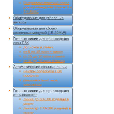
Полуавтоматический пресс
для производства блоков JF-
ZY1500C
Оборудование для утепления
ангаров
Оборудование для сборки
солнечных модулей (15-20MW)
Готовые линии для производства
окон ПВХ
до 5 окон в смену
от 5 до 15 окон в смену
от 15 до 30 окон в смену
от 30 до 70 окон в смену
Автоматические оконные линии
центры обработки ПВХ
профиля
сварочно-зачистные
комплексы
Готовые линии для производства
стеклопакетов
линия до 80-100 изделий в
смену
линия до 130-180 изделий в
смену