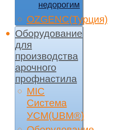
недорогим
OZGENC(Турция)
Оборудование
для
производства
арочного
профнастила
MIC
Cистема
УCM(UBM®)
Оборудование