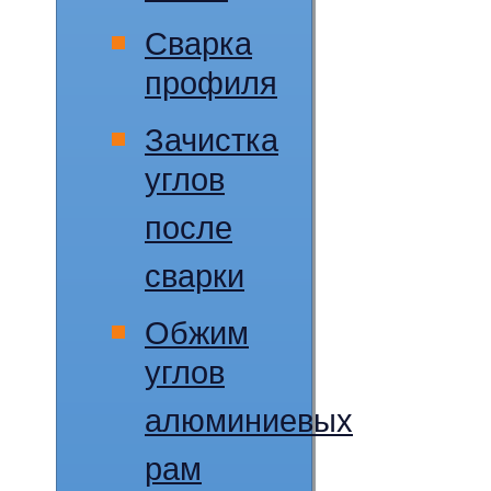
Сварка
профиля
Зачистка
углов
после
сварки
Обжим
углов
алюминиевых
рам