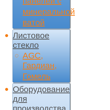
панелей с
минеральной
ватой
Листовое
стекло
AGC,
Гардиан,
Гомель
Оборудование
для
производства