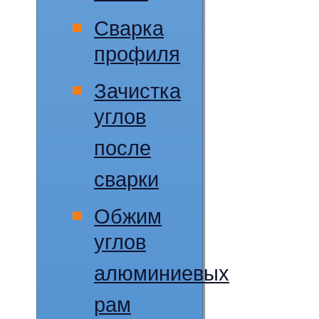
Сварка
профиля
Зачистка
углов
после
сварки
Обжим
углов
алюминиевых
рам