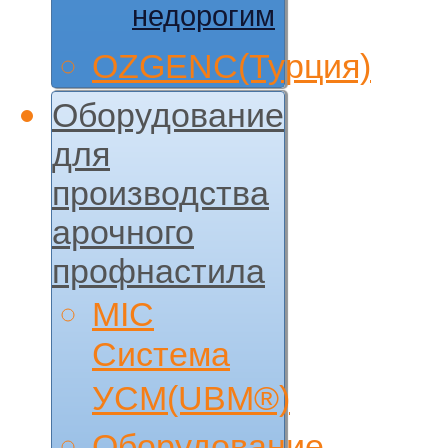
недорогим
OZGENC(Турция)
Оборудование
для
производства
арочного
профнастила
MIC
Cистема
УCM(UBM®)
Оборудование