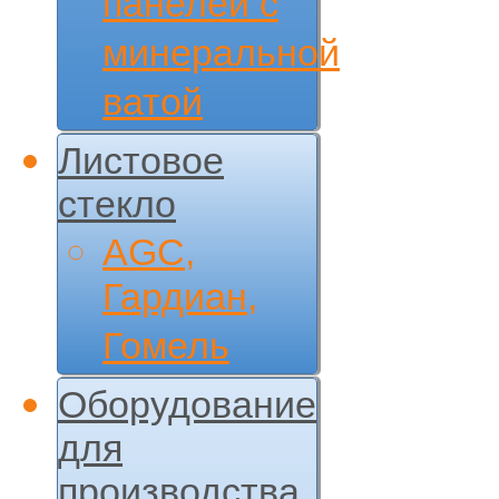
панелей с
минеральной
ватой
Листовое
стекло
AGC,
Гардиан,
Гомель
Оборудование
для
производства