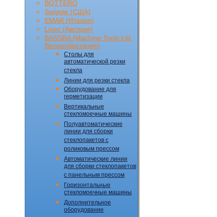
BOTTERO
Swiggle (CША)
EMAR (Италия)
Lisec (Австрия)
BASSRA (Machine Tools Ltd,
Великобритания)
Столы для
автоматической резки
стекла
Линии для резки стекла
Оборудование для
герметизации
Вертикальные
стекломоечные машины
Полуавтоматические
линии для сборки
стеклопакетов с
роликовым прессом
Автоматические линии
для сборки стеклопакетов
с панельным прессом
Горизонтальные
стекломоечные машины
Дополнительное
оборудование