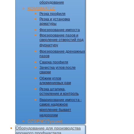
оборудование
KOMBIMATEC
Резка профиля
Резка и установка
арматуры
Фрезерование импоста
Фрезерование пазов и
сверление отверстий под
фурнитуру
Фрезерование дренажных
пазов
Сварка профиля
Зачистка углов после
сварки
Обжим углов
алюминиевых рам
Резка штапика,
остекление и контроль
Вварирование импоста -
самое надежное
крепление бывает
недорогим
OZGENC(Турция)
Оборудование для производства
арочного профнастила