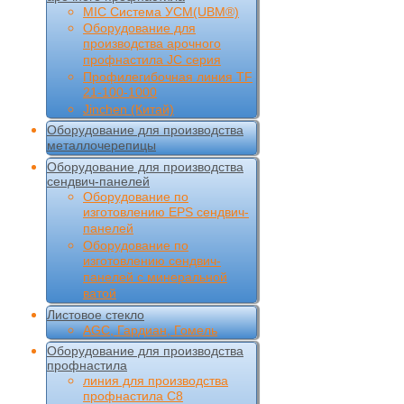
MIC Cистема УCM(UBM®)
Оборудование для
производства арочного
профнастила JC серия
Профилегибочная линия TF
21-100-1000
Jinchen (Китай)
Оборудование для производства
металлочерепицы
Оборудование для производства
сендвич-панелей
Оборудование по
изготовлению EPS сендвич-
панелей
Оборудование по
изготовлению сендвич-
панелей с минеральной
ватой
Листовое стекло
AGC, Гардиан, Гомель
Оборудование для производства
профнастила
линия для производства
профнастила С8