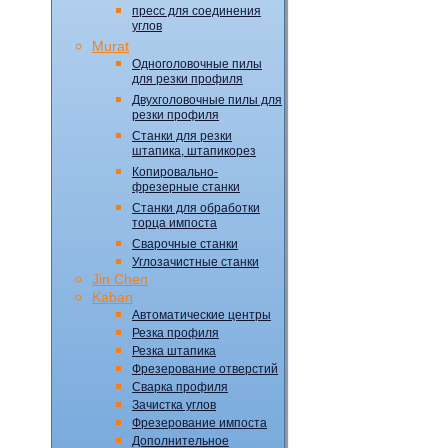
пресс для соединения
углов
Murat
Одноголовочные пилы
для резки профиля
Двухголовочные пилы для
резки профиля
Станки для резки
штапика, штапикорез
Копировально-
фрезерные станки
Станки для обработки
торца импоста
Сварочные станки
Углозачистные станки
Jin Chen
Kaban
Автоматические центры
Резка профиля
Резка штапика
Фрезерование отверстий
Сварка профиля
Зачистка углов
Фрезерование импоста
Дополнительное