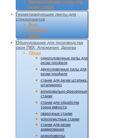
Автоматические столы для
резки стекла
Герметизирующие ленты для
стеклопакетов
Best
DuraSeal
Абрис
Оборудование для производства
окон ПВХ, Алюминия, Дерева
Yilmaz
одноголовочные пилы для
резки профиля
двухголовочные пилы для
резки профиля
станки для резки штапика,
штапикорез
копировально-фрезерные
станки
станки для обработки
торца импоста
сварочные станки
углозачистные станки
станки для резки
армирования
шуроповерты