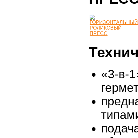
Технич
«3-в
герме
предн
типам
подач