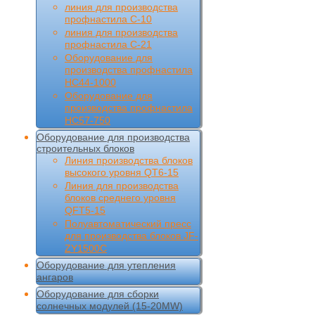
линия для производства
профнастила С-10
линия для производства
профнастила С-21
Оборудование для
производства профнастила
НС44-1000
Оборудование для
производства профнастила
НС57-750
Оборудование для производства
строительных блоков
Линия производства блоков
высокого уровня QT6-15
Линия для производства
блоков среднего уровня
QFT5-15
Полуавтоматический пресс
для производства блоков JF-
ZY1500C
Оборудование для утепления
ангаров
Оборудование для сборки
солнечных модулей (15-20MW)