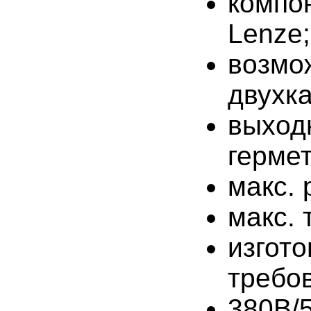
компо
Lenze;
возм
двухк
выхо
гермет
макс. 
макс. 
изгот
требо
380В/5