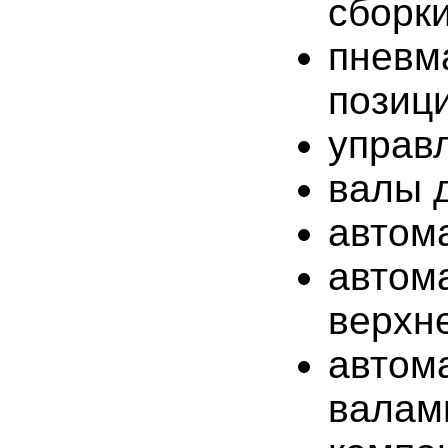
сборк
пне
позиц
управ
валы 
автом
автом
верхне
автом
валам