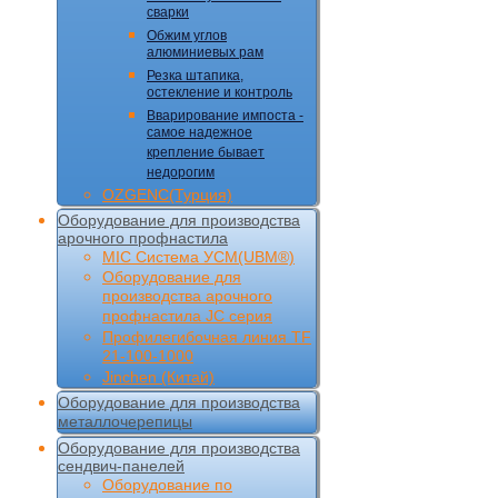
сварки
Обжим углов
алюминиевых рам
Резка штапика,
остекление и контроль
Вварирование импоста -
самое надежное
крепление бывает
недорогим
OZGENC(Турция)
Оборудование для производства
арочного профнастила
MIC Cистема УCM(UBM®)
Оборудование для
производства арочного
профнастила JC серия
Профилегибочная линия TF
21-100-1000
Jinchen (Китай)
Оборудование для производства
металлочерепицы
Оборудование для производства
сендвич-панелей
Оборудование по