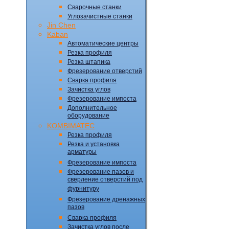
Сварочные станки
Углозачистные станки
Jin Chen
Kaban
Автоматические центры
Резка профиля
Резка штапика
Фрезерование отверстий
Сварка профиля
Зачистка углов
Фрезерование импоста
Дополнительное
оборудование
KOMBIMATEC
Резка профиля
Резка и установка
арматуры
Фрезерование импоста
Фрезерование пазов и
сверление отверстий под
фурнитуру
Фрезерование дренажных
пазов
Сварка профиля
Зачистка углов после