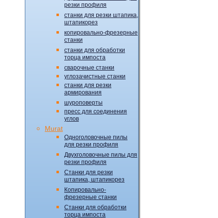
резки профиля
станки для резки штапика,
штапикорез
копировально-фрезерные
станки
станки для обработки
торца импоста
сварочные станки
углозачистные станки
станки для резки
армирования
шуроповерты
пресс для соединения
углов
Murat
Одноголовочные пилы
для резки профиля
Двухголовочные пилы для
резки профиля
Станки для резки
штапика, штапикорез
Копировально-
фрезерные станки
Станки для обработки
торца импоста