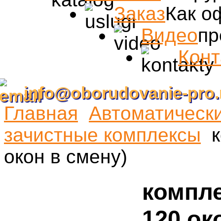
Заказ
Как о
Видео
пр
Конт
info@oborudovanie-pro.
Главная
Автоматическ
зачистные комплексы
окон в смену)
компле
120 ок