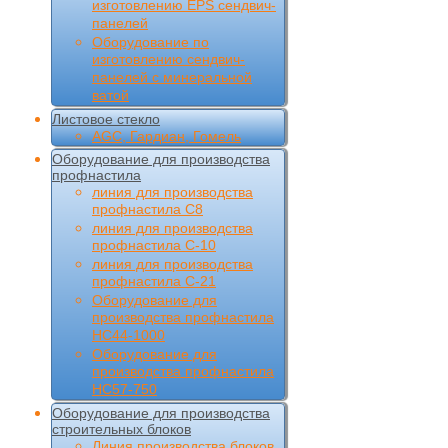
изготовлению EPS сендвич-
панелей
Оборудование по
изготовлению сендвич-
панелей с минеральной
ватой
Листовое стекло
AGC, Гардиан, Гомель
Оборудование для производства
профнастила
линия для производства
профнастила С8
линия для производства
профнастила С-10
линия для производства
профнастила С-21
Оборудование для
производства профнастила
НС44-1000
Оборудование для
производства профнастила
НС57-750
Оборудование для производства
строительных блоков
Линия производства блоков