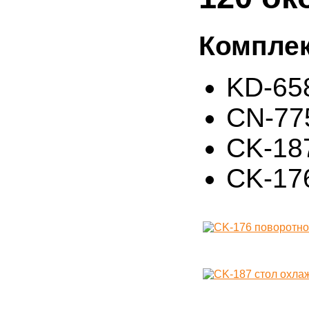
Комплек
KD-65
CN-775
CK-18
CK-17