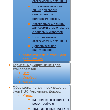
стекломоечные машины
Полуавтоматические
линии для сборки
стеклопакетов с
роликовым прессом
Автоматические линии
для сборки стеклопакетов
с панельным прессом
Горизонтальные
стекломоечные машины
Дополнительное
оборудование
Автоматические столы для
резки стекла
Герметизирующие ленты для
стеклопакетов
Best
DuraSeal
Абрис
Оборудование для производства
окон ПВХ, Алюминия, Дерева
Yilmaz
одноголовочные пилы для
резки профиля
двухголовочные пилы для