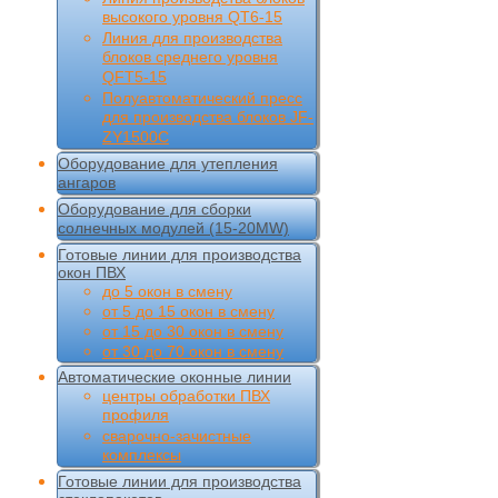
высокого уровня QT6-15
Линия для производства
блоков среднего уровня
QFT5-15
Полуавтоматический пресс
для производства блоков JF-
ZY1500C
Оборудование для утепления
ангаров
Оборудование для сборки
солнечных модулей (15-20MW)
Готовые линии для производства
окон ПВХ
до 5 окон в смену
от 5 до 15 окон в смену
от 15 до 30 окон в смену
от 30 до 70 окон в смену
Автоматические оконные линии
центры обработки ПВХ
профиля
сварочно-зачистные
комплексы
Готовые линии для производства