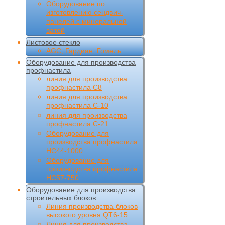
Оборудование по
изготовлению сендвич-
панелей с минеральной
ватой
Листовое стекло
AGC, Гардиан, Гомель
Оборудование для производства
профнастила
линия для производства
профнастила С8
линия для производства
профнастила С-10
линия для производства
профнастила С-21
Оборудование для
производства профнастила
НС44-1000
Оборудование для
производства профнастила
НС57-750
Оборудование для производства
строительных блоков
Линия производства блоков
высокого уровня QT6-15
Линия для производства