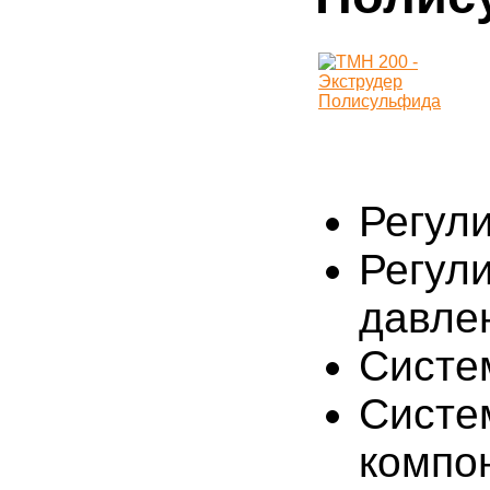
Регул
Регул
давле
Систе
Систе
компо