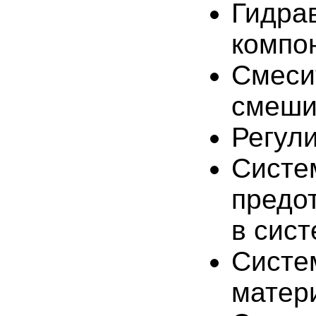
Гидра
компо
Смеси
смеши
Регул
Систе
предо
в сист
Систе
матер