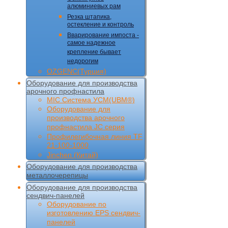
алюминиевых рам
Резка штапика,
остекление и контроль
Вварирование импоста -
самое надежное
крепление бывает
недорогим
OZGENC(Турция)
Оборудование для производства
арочного профнастила
MIC Cистема УCM(UBM®)
Оборудование для
производства арочного
профнастила JC серия
Профилегибочная линия TF
21-100-1000
Jinchen (Китай)
Оборудование для производства
металлочерепицы
Оборудование для производства
сендвич-панелей
Оборудование по
изготовлению EPS сендвич-
панелей