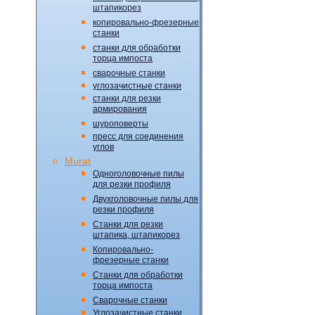
штапикорез
копировально-фрезерные
станки
станки для обработки
торца импоста
сварочные станки
углозачистные станки
станки для резки
армирования
шуроповерты
пресс для соединения
углов
Murat
Одноголовочные пилы
для резки профиля
Двухголовочные пилы для
резки профиля
Станки для резки
штапика, штапикорез
Копировально-
фрезерные станки
Станки для обработки
торца импоста
Сварочные станки
Углозачистные станки