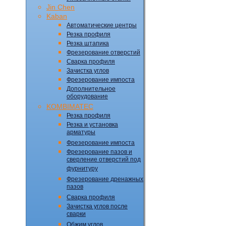
Jin Chen
Kaban
Автоматические центры
Резка профиля
Резка штапика
Фрезерование отверстий
Сварка профиля
Зачистка углов
Фрезерование импоста
Дополнительное
оборудование
KOMBIMATEC
Резка профиля
Резка и установка
арматуры
Фрезерование импоста
Фрезерование пазов и
сверление отверстий под
фурнитуру
Фрезерование дренажных
пазов
Сварка профиля
Зачистка углов после
сварки
Обжим углов