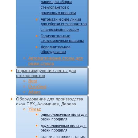
линии для сборки
стеклопакетов с
роликовым прессом
Автоматические линии
для сборки стеклопакетов
с панельным прессом
Горизонтальные
стекломоечные машины
Дополнительное
оборудование
Автоматические столы для
резки стекла
Герметизирующие ленты для
стеклопакетов
Best
DuraSeal
Абрис
Оборудование для производства
окон ПВХ, Алюминия, Дерева
Yilmaz
одноголовочные пилы для
резки профиля
двухголовочные пилы для
резки профиля
станки для резки штапика,