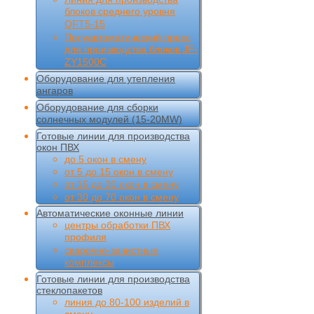
блоков среднего уровня
QFT5-15
Полуавтоматический пресс
для производства блоков JF-
ZY1500C
Оборудование для утепления
ангаров
Оборудование для сборки
солнечных модулей (15-20MW)
Готовые линии для производства
окон ПВХ
до 5 окон в смену
от 5 до 15 окон в смену
от 15 до 30 окон в смену
от 30 до 70 окон в смену
Автоматические оконные линии
центры обработки ПВХ
профиля
сварочно-зачистные
комплексы
Готовые линии для производства
стеклопакетов
линия до 80-100 изделий в