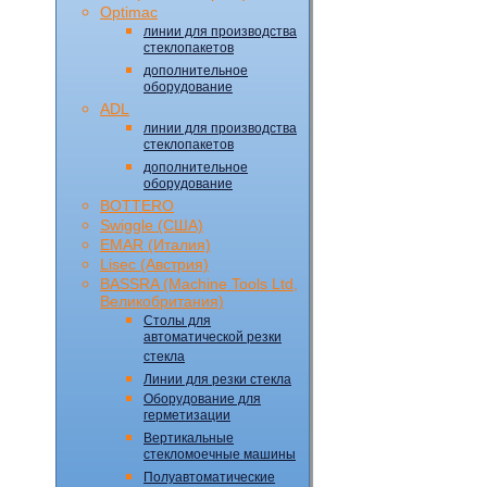
Optimac
линии для производства
стеклопакетов
дополнительное
оборудование
ADL
линии для производства
стеклопакетов
дополнительное
оборудование
BOTTERO
Swiggle (CША)
EMAR (Италия)
Lisec (Австрия)
BASSRA (Machine Tools Ltd,
Великобритания)
Столы для
автоматической резки
стекла
Линии для резки стекла
Оборудование для
герметизации
Вертикальные
стекломоечные машины
Полуавтоматические