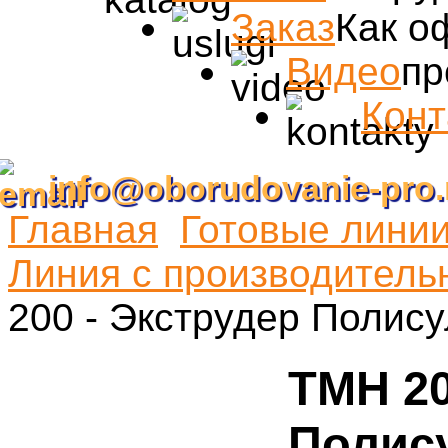
Заказ
Как о
Видео
пр
Конт
info@oborudovanie-pro.
Главная
Готовые линии
Линия с производитель
200 - Экструдер Полис
TMH 20
Полис