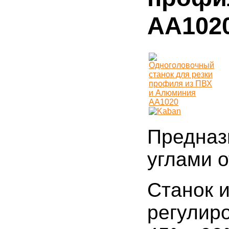
AA102
Предназ
углами о
Станок 
регулир