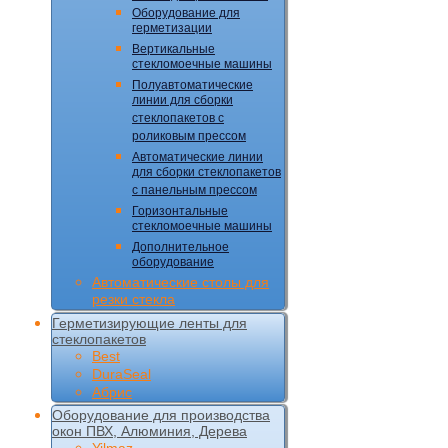
Оборудование для
герметизации
Вертикальные
стекломоечные машины
Полуавтоматические
линии для сборки
стеклопакетов с
роликовым прессом
Автоматические линии
для сборки стеклопакетов
с панельным прессом
Горизонтальные
стекломоечные машины
Дополнительное
оборудование
Автоматические столы для
резки стекла
Герметизирующие ленты для
стеклопакетов
Best
DuraSeal
Абрис
Оборудование для производства
окон ПВХ, Алюминия, Дерева
Yilmaz