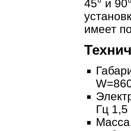
45° и 9
установ
имеет п
Технич
Габар
W=860
Электр
Гц 1,5 
Масса 