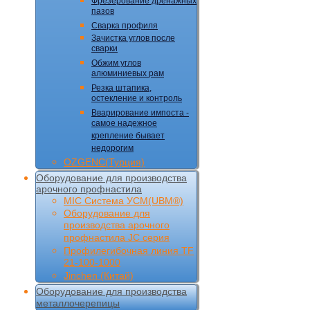
Фрезерование дренажных
пазов
Сварка профиля
Зачистка углов после
сварки
Обжим углов
алюминиевых рам
Резка штапика,
остекление и контроль
Вварирование импоста -
самое надежное
крепление бывает
недорогим
OZGENC(Турция)
Оборудование для производства
арочного профнастила
MIC Cистема УCM(UBM®)
Оборудование для
производства арочного
профнастила JC серия
Профилегибочная линия TF
21-100-1000
Jinchen (Китай)
Оборудование для производства
металлочерепицы