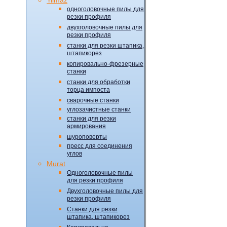
одноголовочные пилы для
резки профиля
двухголовочные пилы для
резки профиля
станки для резки штапика,
штапикорез
копировально-фрезерные
станки
станки для обработки
торца импоста
сварочные станки
углозачистные станки
станки для резки
армирования
шуроповерты
пресс для соединения
углов
Murat
Одноголовочные пилы
для резки профиля
Двухголовочные пилы для
резки профиля
Станки для резки
штапика, штапикорез