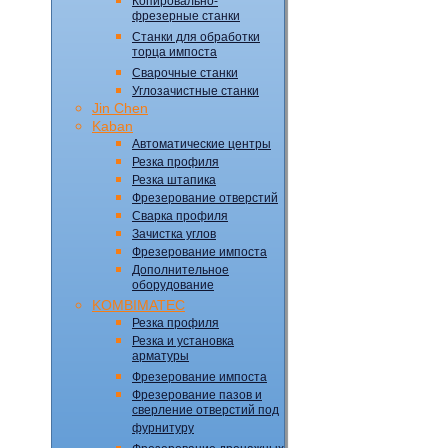
Копировально-
фрезерные станки
Станки для обработки
торца импоста
Сварочные станки
Углозачистные станки
Jin Chen
Kaban
Автоматические центры
Резка профиля
Резка штапика
Фрезерование отверстий
Сварка профиля
Зачистка углов
Фрезерование импоста
Дополнительное
оборудование
KOMBIMATEC
Резка профиля
Резка и установка
арматуры
Фрезерование импоста
Фрезерование пазов и
сверление отверстий под
фурнитуру