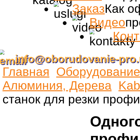
Заказ
Как о
Видео
пр
Конт
info@oborudovanie-pro.
Главная
Оборудование 
Алюминия, Дерева
Kab
станок для резки проф
Одного
профи