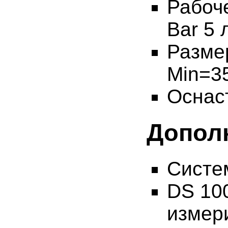
Рабоче
Bar 5 
Разме
Min=3
Оснас
Допол
Систе
DS 10
измер