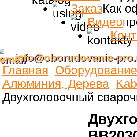
Заказ
Как о
Видео
пр
Конт
info@oborudovanie-pro.
Главная
Оборудование 
Алюминия, Дерева
Kab
Двухголовочный свароч
Двухг
BB203