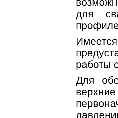
возможн
для св
профиле
Имее
предус
работы с
Для обе
верхн
первон
давлени