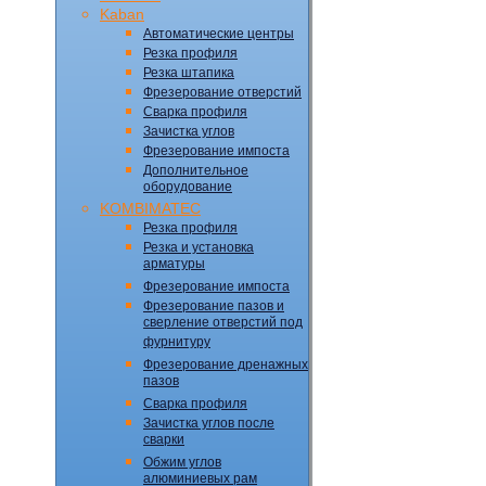
Kaban
Автоматические центры
Резка профиля
Резка штапика
Фрезерование отверстий
Сварка профиля
Зачистка углов
Фрезерование импоста
Дополнительное
оборудование
KOMBIMATEC
Резка профиля
Резка и установка
арматуры
Фрезерование импоста
Фрезерование пазов и
сверление отверстий под
фурнитуру
Фрезерование дренажных
пазов
Сварка профиля
Зачистка углов после
сварки
Обжим углов
алюминиевых рам