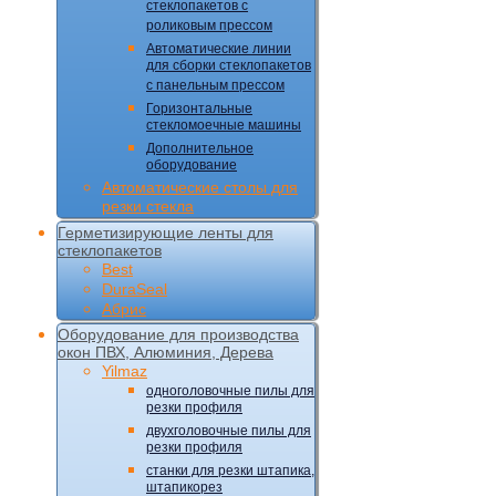
стеклопакетов с
роликовым прессом
Автоматические линии
для сборки стеклопакетов
с панельным прессом
Горизонтальные
стекломоечные машины
Дополнительное
оборудование
Автоматические столы для
резки стекла
Герметизирующие ленты для
стеклопакетов
Best
DuraSeal
Абрис
Оборудование для производства
окон ПВХ, Алюминия, Дерева
Yilmaz
одноголовочные пилы для
резки профиля
двухголовочные пилы для
резки профиля
станки для резки штапика,
штапикорез