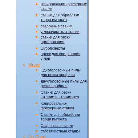
копировально-фрезерные
станки
станки для обработки
торца импоста
сварочные станки
углозачистные станки
станки для резки
армирования
шуроповерты
пресс для соединения
углов
Murat
Одноголовочные пилы
для резки профиля
Двухголовочные пилы для
резки профиля
Станки для резки
штапика, штапикорез
Копировально-
фрезерные станки
Станки для обработки
торца импоста
Сварочные станки
Углозачистные станки
Jin Chen