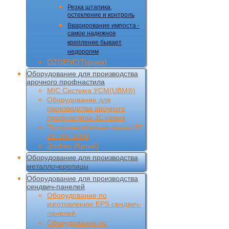
Резка штапика,
остекление и контроль
Вварирование импоста -
самое надежное
крепление бывает
недорогим
OZGENC(Турция)
Оборудование для производства
арочного профнастила
MIC Cистема УCM(UBM®)
Оборудование для
производства арочного
профнастила JC серия
Профилегибочная линия TF
21-100-1000
Jinchen (Китай)
Оборудование для производства
металлочерепицы
Оборудование для производства
сендвич-панелей
Оборудование по
изготовлению EPS сендвич-
панелей
Оборудование по