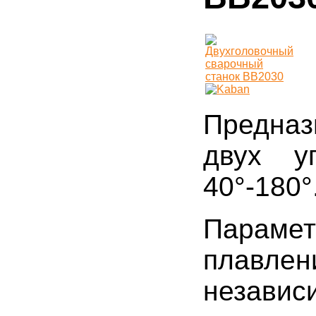
Предназ
двух у
40°-180°
Парам
плавле
независ