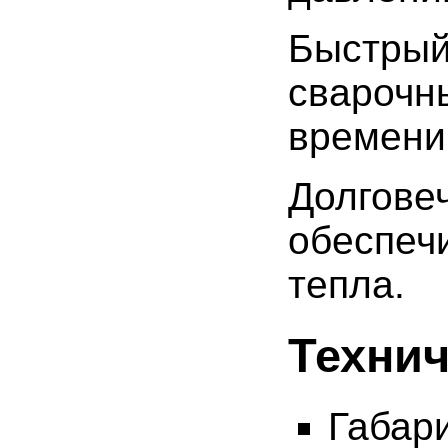
Быстр
сварочн
времени
Долгов
обеспеч
тепла.
Технич
Габа