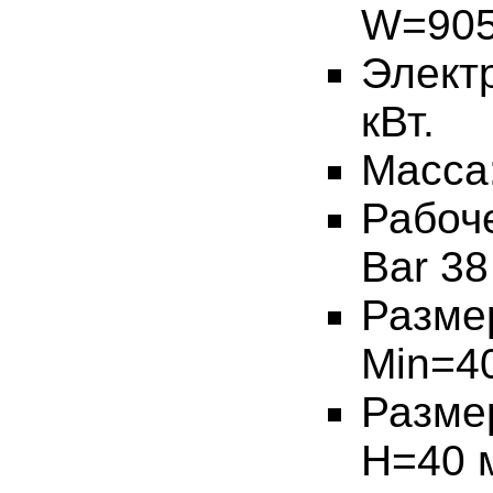
W=905
Элект
кВт.
Масса:
Рабоч
Bar 38
Разм
Min=4
Разм
Н=40 