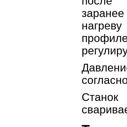
после 
заране
нагре
профил
регулиру
Давлени
согласн
Станок
сварива