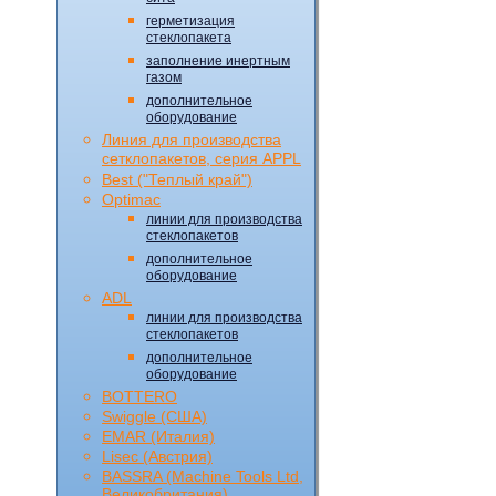
герметизация
стеклопакета
заполнение инертным
газом
дополнительное
оборудование
Линия для производства
сетклопакетов, серия APPL
Best ("Теплый край")
Optimac
линии для производства
стеклопакетов
дополнительное
оборудование
ADL
линии для производства
стеклопакетов
дополнительное
оборудование
BOTTERO
Swiggle (CША)
EMAR (Италия)
Lisec (Австрия)
BASSRA (Machine Tools Ltd,
Великобритания)