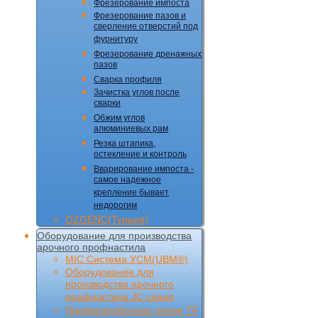
Фрезерование импоста
Фрезерование пазов и
сверление отверстий под
фурнитуру
Фрезерование дренажных
пазов
Сварка профиля
Зачистка углов после
сварки
Обжим углов
алюминиевых рам
Резка штапика,
остекление и контроль
Вварирование импоста -
самое надежное
крепление бывает
недорогим
OZGENC(Турция)
Оборудование для производства
арочного профнастила
MIC Cистема УCM(UBM®)
Оборудование для
производства арочного
профнастила JC серия
Профилегибочная линия TF