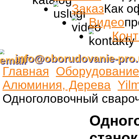
Заказ
Как о
Видео
пр
Конт
info@oborudovanie-pro.
Главная
Оборудование 
Алюминия, Дерева
Yil
Одноголовочный свароч
Одног
станок