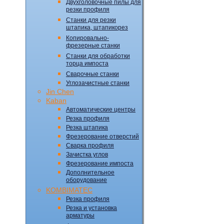
Двухголовочные пилы для
резки профиля
Станки для резки
штапика, штапикорез
Копировально-
фрезерные станки
Станки для обработки
торца импоста
Сварочные станки
Углозачистные станки
Jin Chen
Kaban
Автоматические центры
Резка профиля
Резка штапика
Фрезерование отверстий
Сварка профиля
Зачистка углов
Фрезерование импоста
Дополнительное
оборудование
KOMBIMATEC
Резка профиля
Резка и установка
арматуры