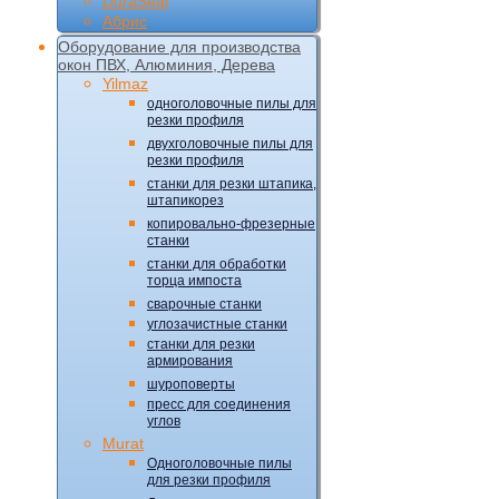
DuraSeal
Абрис
Оборудование для производства
окон ПВХ, Алюминия, Дерева
Yilmaz
одноголовочные пилы для
резки профиля
двухголовочные пилы для
резки профиля
станки для резки штапика,
штапикорез
копировально-фрезерные
станки
станки для обработки
торца импоста
сварочные станки
углозачистные станки
станки для резки
армирования
шуроповерты
пресс для соединения
углов
Murat
Одноголовочные пилы
для резки профиля