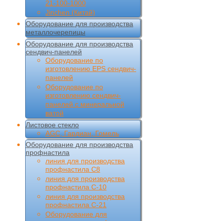
21-100-1000
Jinchen (Китай)
Оборудование для производства
металлочерепицы
Оборудование для производства
сендвич-панелей
Оборудование по
изготовлению EPS сендвич-
панелей
Оборудование по
изготовлению сендвич-
панелей с минеральной
ватой
Листовое стекло
AGC, Гардиан, Гомель
Оборудование для производства
профнастила
линия для производства
профнастила С8
линия для производства
профнастила С-10
линия для производства
профнастила С-21
Оборудование для