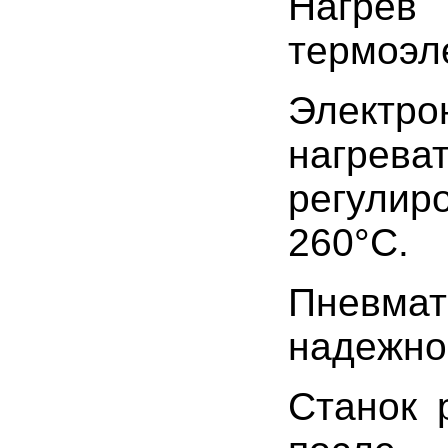
Нагрев 
термоэл
Электро
нагрев
регулир
260°С.
Пневма
надежно
Станок 