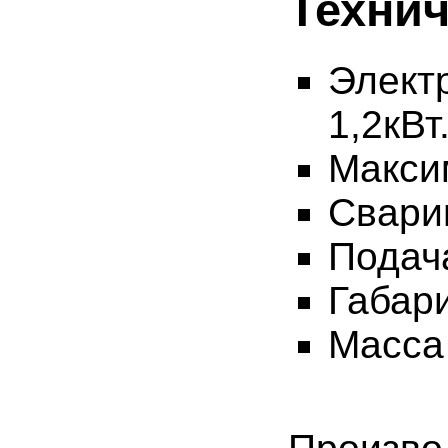
Технич
Элект
1,2кВт
Макси
Сварив
Подача
Габар
Масса 