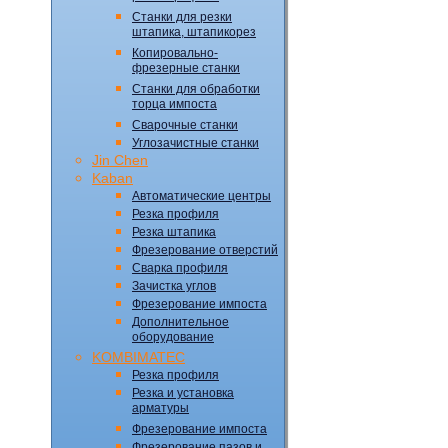
Станки для резки
штапика, штапикорез
Копировально-
фрезерные станки
Станки для обработки
торца импоста
Сварочные станки
Углозачистные станки
Jin Chen
Kaban
Автоматические центры
Резка профиля
Резка штапика
Фрезерование отверстий
Сварка профиля
Зачистка углов
Фрезерование импоста
Дополнительное
оборудование
KOMBIMATEC
Резка профиля
Резка и установка
арматуры
Фрезерование импоста
Фрезерование пазов и