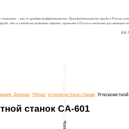
й экономики – это ее крайняя неэффективность. Производительность труда в России ост
руда, что и в наиболее развитых странах, приносят в России в несколько раз меньшую о
В.B. 
Ваши заказы
Личный кабинет
миния, Дерева
Yilmaz
углозачистные станки
Углозачистной
тной станок CA-601