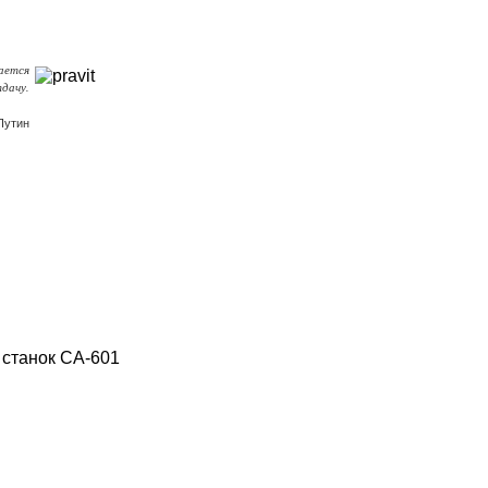
ается
тдачу.
Путин
 станок CA-601