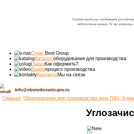
Главная проблема сегодняшней российско
недопустимо низкой. Те же затраты т
О нас
Best Group
Каталог
оборудования для производства
Заказ
Как оформить?
Видео
процесс производства
Контакты
Мы на связи
info@oborudovanie-pro.ru
Главная
Оборудование для производства окон ПВХ, Алю
Углозачис