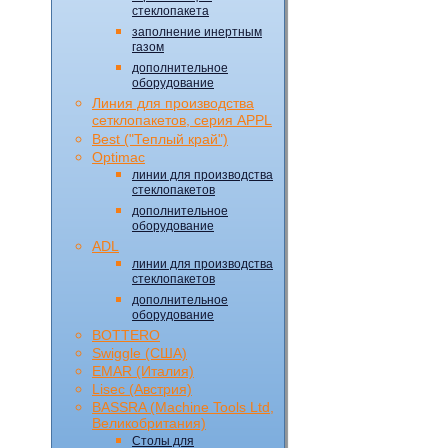
стеклопакета
заполнение инертным
газом
дополнительное
оборудование
Линия для производства
сетклопакетов, серия APPL
Best ("Теплый край")
Optimac
линии для производства
стеклопакетов
дополнительное
оборудование
ADL
линии для производства
стеклопакетов
дополнительное
оборудование
BOTTERO
Swiggle (CША)
EMAR (Италия)
Lisec (Австрия)
BASSRA (Machine Tools Ltd,
Великобритания)
Столы для