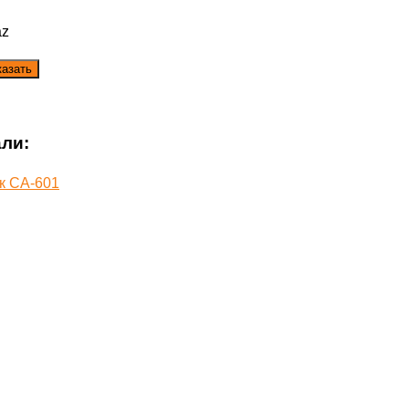
az
ли:
к CA-601