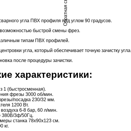
Обратная связь
сварного угла ПВХ профиля под углом 90 градусов.
возможностью быстрой смены фрез.
азличным типам ПВХ профилей.
ентровки угла, который обеспечивает точную зачистку угла
новка после процедуры зачистки.
ие характеристики:
з 1 (быстросменная).
ния фрезы 3000 об/мин.
фрезы/посадка 230/32 мм.
теля 1200 Вт.
воздуха 6-8 бар, 60 л/мин.
 380В/3ф/50Гц.
меры станка 78х90х123 см.
 кг.