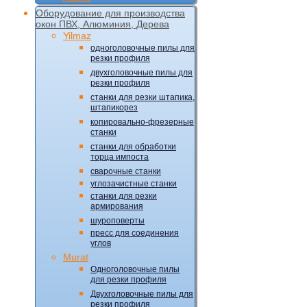
Оборудование для производства
окон ПВХ, Алюминия, Дерева
Yilmaz
одноголовочные пилы для
резки профиля
двухголовочные пилы для
резки профиля
станки для резки штапика,
штапикорез
копировально-фрезерные
станки
станки для обработки
торца импоста
сварочные станки
углозачистные станки
станки для резки
армирования
шуроповерты
пресс для соединения
углов
Murat
Одноголовочные пилы
для резки профиля
Двухголовочные пилы для
резки профиля