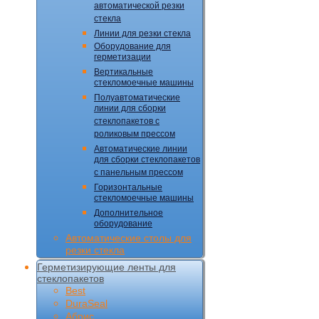
автоматической резки
стекла
Линии для резки стекла
Оборудование для
герметизации
Вертикальные
стекломоечные машины
Полуавтоматические
линии для сборки
стеклопакетов с
роликовым прессом
Автоматические линии
для сборки стеклопакетов
с панельным прессом
Горизонтальные
стекломоечные машины
Дополнительное
оборудование
Автоматические столы для
резки стекла
Герметизирующие ленты для
стеклопакетов
Best
DuraSeal
Абрис